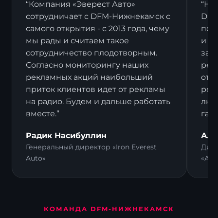
“Компания «Эверест Авто»
“На
сотрудничает с DFM-Нижнекамск с
DFM
самого открытия - с 2013 года, чему
пост
мы рады и считаем такое
и в
сотрудничество плодотворным.
зак
Согласно мониторингу наших
рек
рекламных акций наибольший
отз
приток клиентов идет от рекламы
рек
на радио. Будем и дальше работать
люд
вместе.”
гал
Радик Насибуллин
Али
Генеральный директор «Iron Everest
Дире
Auto»
«Ал
КОМАНДА DFM-НИЖНЕКАМСК