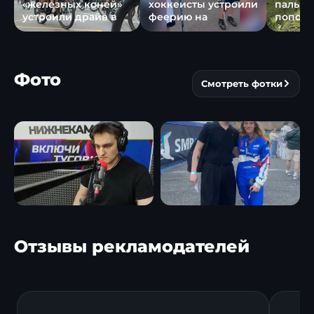
«железных коней»
хоккеисты устроили
пальмо
устроили драйв в
феерию на
пополн
Фото
Смотреть фотки
Отзывы рекламодателей