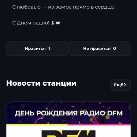
С любовью — из эфира прямо в сердце.
С Днём радио! 📡❤️
1
0
Нравится
Не нравится
Новости станции
Ещё