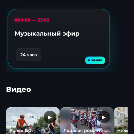
00:00 — 23:59
Музыкальный эфир
24 часа
Видео
▶
▶
Более 150
Ледовая романтика:
Нижне