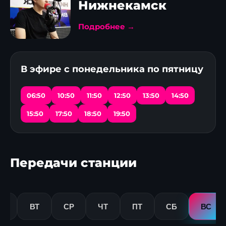
Нижнекамск
Подробнее →
В эфире с понедельника по пятницу
06:50
10:50
11:50
12:50
13:50
14:50
15:50
17:50
18:50
19:50
Передачи станции
Н
ВТ
СР
ЧТ
ПТ
СБ
ВС