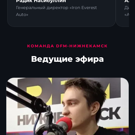
Радик Насибуллин
Али
Генеральный директор «Iron Everest
Дире
Auto»
«Ал
КОМАНДА DFM-НИЖНЕКАМСК
Ведущие эфира