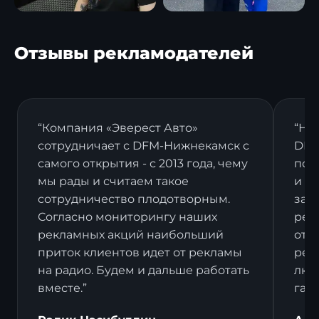
Отзывы рекламодателей
“Компания «Эверест Авто»
“На
сотрудничает с DFM-Нижнекамск с
DFM
самого открытия - с 2013 года, чему
пост
мы рады и считаем такое
и в
сотрудничество плодотворным.
зак
Согласно мониторингу наших
рек
рекламных акций наибольший
отз
приток клиентов идет от рекламы
рек
на радио. Будем и дальше работать
люд
вместе.”
гал