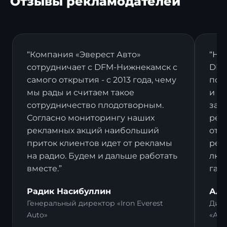
Отзывы рекламодателей
“Компания «Эверест Авто»
“На
сотрудничает с DFM-Нижнекамск с
DFM
самого открытия - с 2013 года, чему
пост
мы рады и считаем такое
и в
сотрудничество плодотворным.
зак
Согласно мониторингу наших
рек
рекламных акций наибольший
отз
приток клиентов идет от рекламы
рек
на радио. Будем и дальше работать
люд
вместе.”
гал
Радик Насибуллин
Али
Генеральный директор «Iron Everest
Дире
Auto»
«Ал