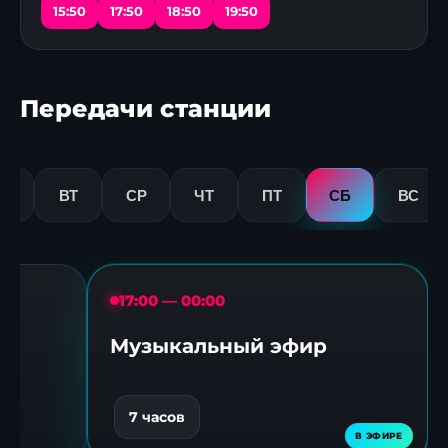
15:50
17:50
18:50
19:50
Передачи станции
Н
ВТ
СР
ЧТ
ПТ
СБ
ВС
17:00 — 00:00
Музыкальный эфир
7 часов