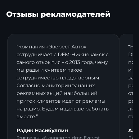
Отзывы рекламодателей
“Компания «Эверест Авто»
“На
сотрудничает с DFM-Нижнекамск с
DFM
самого открытия - с 2013 года, чему
пост
мы рады и считаем такое
и в
сотрудничество плодотворным.
зак
Согласно мониторингу наших
рек
рекламных акций наибольший
отз
приток клиентов идет от рекламы
рек
на радио. Будем и дальше работать
люд
вместе.”
гал
Радик Насибуллин
Али
Генеральный директор «Iron Everest
Дире