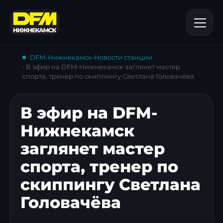
DFM-Нижнекамск
•
Новости станции
• В эфир на DFM-Нижнекамск заглянет мастер
спорта, тренер по скиппингу Светлана Головачёва
В эфир на DFM-
Нижнекамск
заглянет мастер
спорта, тренер по
скиппингу Светлана
Головачёва