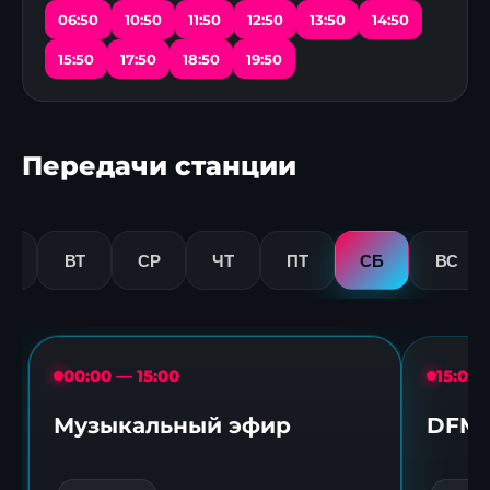
06:50
10:50
11:50
12:50
13:50
14:50
15:50
17:50
18:50
19:50
Передачи станции
Н
ВТ
СР
ЧТ
ПТ
СБ
ВС
00:00 — 15:00
15:00 
Музыкальный эфир
DFM 