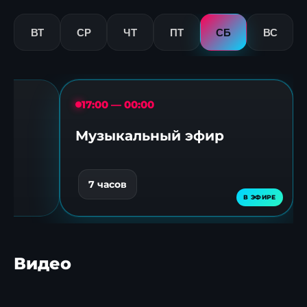
ВТ
СР
ЧТ
ПТ
СБ
ВС
17:00 — 00:00
Музыкальный эфир
7 часов
Видео
Более 150
Ледовая романтика:
Нижне
«железных коней»
хоккеисты устроили
пальмо
устроили драйв в
феерию на
пополн