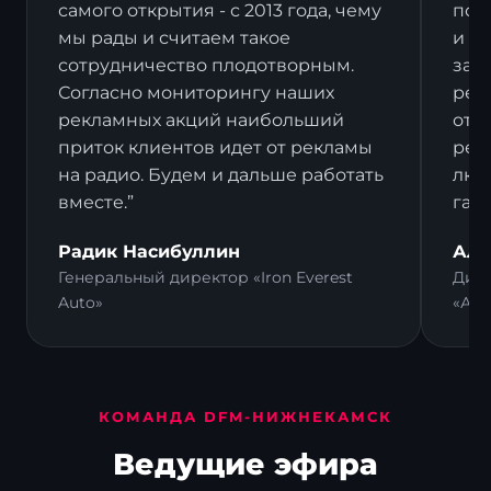
самого открытия - с 2013 года, чему
пост
мы рады и считаем такое
и в
сотрудничество плодотворным.
зак
Согласно мониторингу наших
рек
рекламных акций наибольший
отз
приток клиентов идет от рекламы
рек
на радио. Будем и дальше работать
люд
вместе.”
гал
Радик Насибуллин
Али
Генеральный директор «Iron Everest
Дире
Auto»
«Ал
КОМАНДА DFM-НИЖНЕКАМСК
Ведущие эфира