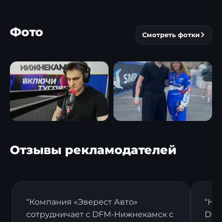
▶
▶
Фото
Смотреть фотки
Отзывы рекламодателей
“Компания «Эверест Авто»
“На
сотрудничает с DFM-Нижнекамск с
DFM