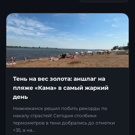
Тень на вес золота: аншлаг на
пляже «Кама» в самый жаркий
день
Нижнекамск решил побить рекорды по
накалу страстей! Сегодня столбики
термометров в тени добрались до отметки
+35, а на...