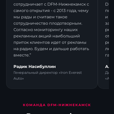
сотрудничает с DFM-Нижнекамск с
DFM
самого открытия - с 2013 года, чему
пост
мы рады и считаем такое
и в
сотрудничество плодотворным.
зак
Согласно мониторингу наших
рек
рекламных акций наибольший
отз
приток клиентов идет от рекламы
рек
на радио. Будем и дальше работать
люд
вместе.”
гал
Радик Насибуллин
Али
Генеральный директор «Iron Everest
Дире
Auto»
«Ал
КОМАНДА DFM-НИЖНЕКАМСК