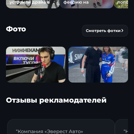
устроили драйв в
феерию на
пополн
Фото
Смотреть фотки
Отзывы рекламодателей
“Компания «Эверест Авто»
“На