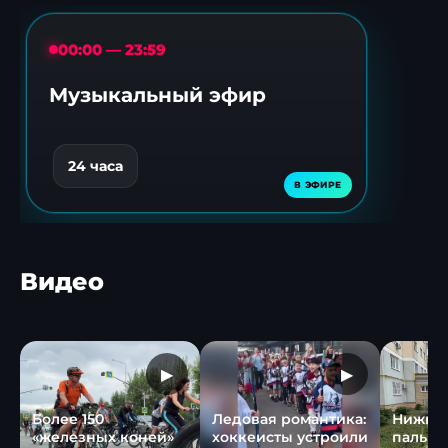
00:00 — 23:59
Музыкальный эфир
24 часа
Видео
▶
▶
Более 150
Ледовая романтика:
Нижне
«железных коней»
хоккеисты устроили
пальмо