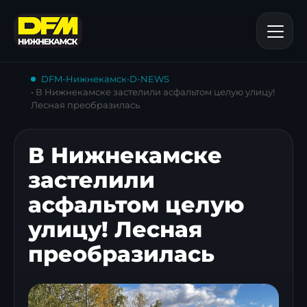
DFM-Нижнекамск
•
D-NEWS
• В Нижнекамске застелили асфальтом целую улицу!
Лесная преобразилась
В Нижнекамске
застелили
асфальтом целую
улицу! Лесная
преобразилась