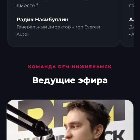
вместе.”
гал
Радик Насибуллин
Али
Генеральный директор «Iron Everest
Дире
Auto»
«Ал
КОМАНДА DFM-НИЖНЕКАМСК
Ведущие эфира