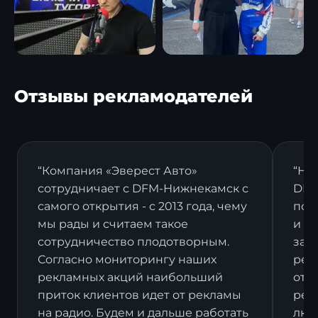
Отзывы рекламодателей
“Компания «Эверест Авто»
“На
сотрудничает с DFM-Нижнекамск с
DFM
самого открытия - с 2013 года, чему
пост
мы рады и считаем такое
и в
сотрудничество плодотворным.
зак
Согласно мониторингу наших
рек
рекламных акций наибольший
отз
приток клиентов идет от рекламы
рек
на радио. Будем и дальше работать
люд