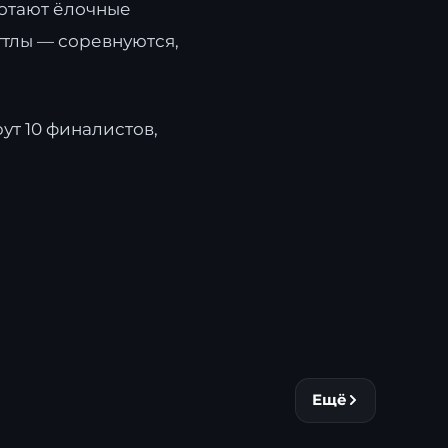
ботают ёлочные
ттлы — соревнуются,
ут 10 финалистов,
Ещё