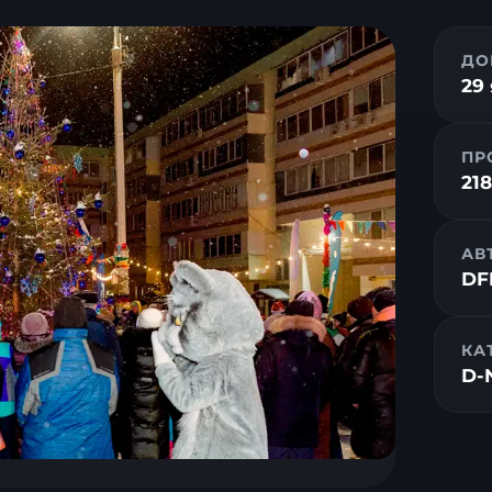
ДО
29
ПР
218
АВ
DF
КА
D-