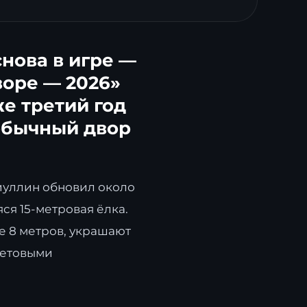
снова в игре —
воре — 2026»
же третий год
обычный двор
иуллин обновил около
ся 15-метровая ёлка.
е 8 метров, украшают
ветовыми