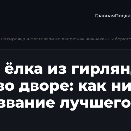
Главная
Подка
ка из гирлянд и фестивали во дворе: как нижнекамцы борют
 ёлка из гирлян
во дворе: как 
 звание лучшего