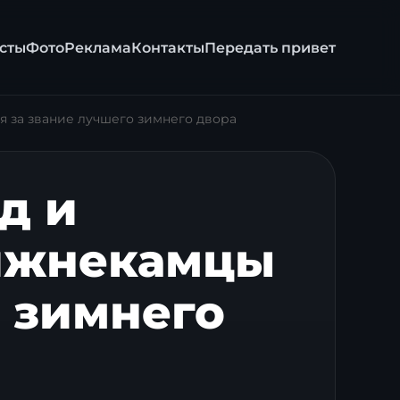
сты
Фото
Реклама
Контакты
Передать привет
ся за звание лучшего зимнего двора
д и
нижнекамцы
 зимнего