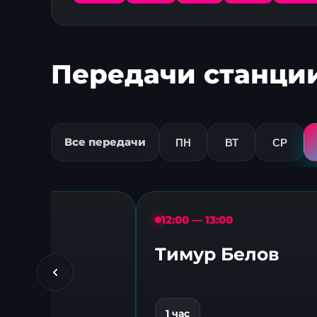
Передачи станци
Все передачи
ПН
ВТ
СР
0
12:00 — 13:00
TIME
Тимур Белов
КАМСК
1 час