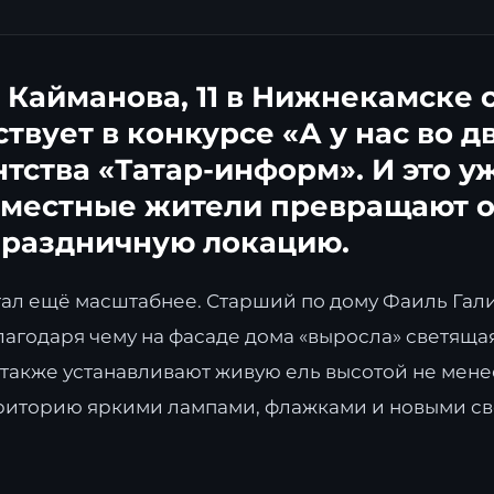
 Кайманова, 11 в Нижнекамске 
твует в конкурсе «А у нас во д
тства «Татар-информ». И это у
а местные жители превращают 
праздничную локацию.
стал ещё масштабнее. Старший по дому Фаиль Гал
лагодаря чему на фасаде дома «выросла» светящая
 также устанавливают живую ель высотой не мене
рриторию яркими лампами, флажками и новыми с