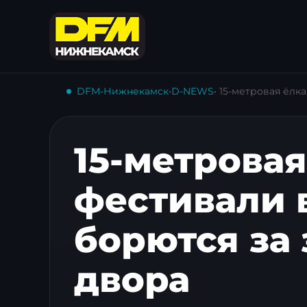
DFM-Нижнекамск
•
D-NEWS
• 15-метровая ёл
15-метровая
фестивали 
борются за
двора