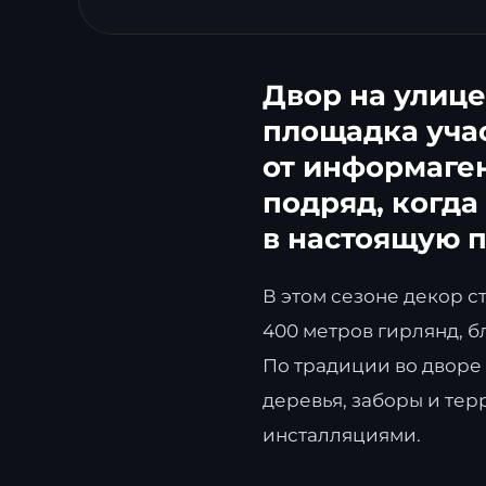
Двор на улице
площадка учас
от информаген
подряд, когд
в настоящую 
В этом сезоне декор 
400 метров гирлянд, б
По традиции во дворе
деревья, заборы и те
инсталляциями.