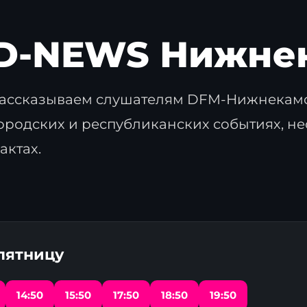
D-NEWS Нижне
ассказываем слушателям DFM-Нижнекамс
ородских и республиканских событиях, н
актах.
 пятницу
14:50
15:50
17:50
18:50
19:50