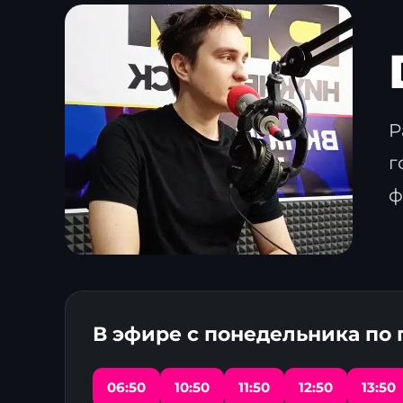
Р
г
ф
В эфире с понедельника по
06:50
10:50
11:50
12:50
13:50