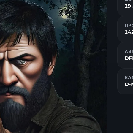
29
ПР
24
АВ
DF
КА
D-