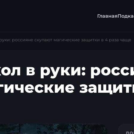
Главная
Подка
руки: россияне скупают магические защитки в 4 раза чаще
ол в руки: росс
гические защитк
ДО