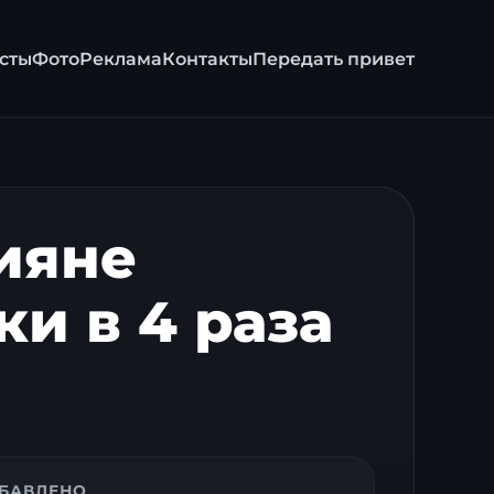
сты
Фото
Реклама
Контакты
Передать привет
ияне
и в 4 раза
БАВЛЕНО