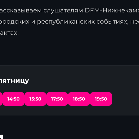
ассказываем слушателям DFM-Нижнекамс
ородских и республиканских событиях, н
актах.
 пятницу
14:50
15:50
17:50
18:50
19:50
и