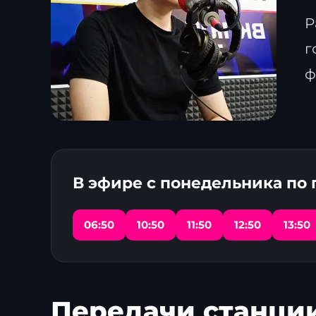
Р
г
ф
В эфире с понедельника по
06:50
10:50
11:50
12:50
13:50
Передачи станци