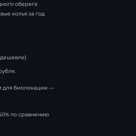
дного оберега
овые колья за год
 дешевле).
рубля.
ки для биолокации —
 50% по сравнению