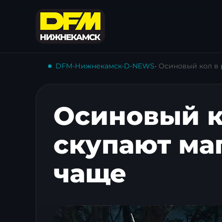
DFM-Нижнекамск
•
D-NEWS
• Осиновый кол в 
Осиновый к
скупают ма
чаще