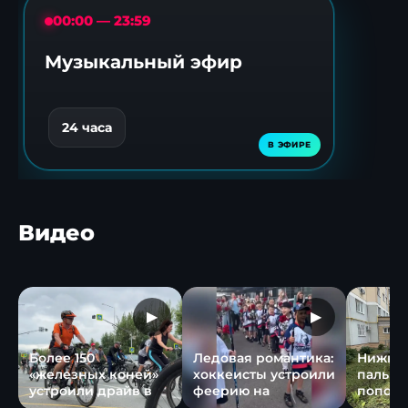
00:00 — 23:59
Музыкальный эфир
24 часа
Видео
▶
▶
Более 150
Ледовая романтика:
Нижне
«железных коней»
хоккеисты устроили
пальмо
устроили драйв в
феерию на
пополн