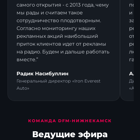
самого открытия - с 2013 года, чему
пост
мы рады и считаем такое
и в
сотрудничество плодотворным.
зак
Согласно мониторингу наших
рек
рекламных акций наибольший
отз
приток клиентов идет от рекламы
рек
на радио. Будем и дальше работать
люд
вместе.”
гал
Радик Насибуллин
Али
Генеральный директор «Iron Everest
Дире
Auto»
«Ал
КОМАНДА DFM-НИЖНЕКАМСК
Ведущие эфира