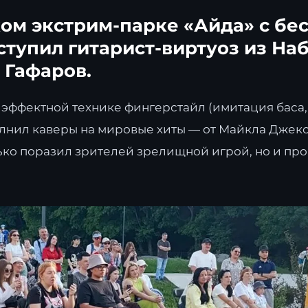
ом экстрим-парке «Айда» с бе
ступил гитарист-виртуоз из Н
 Гафаров.
эффектной технике фингерстайл (имитация баса,
полнил каверы на мировые хиты — от Майкла Джек
лько поразил зрителей зрелищной игрой, но и пр