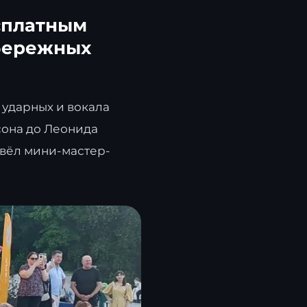
сплатным
абережных
 ударных и вокала
сона до Леонида
овёл мини-мастер-