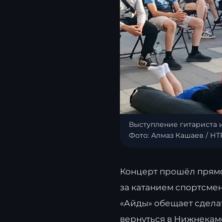
Выступление гитариста 
Фото: Алмаз Кашаев / НТ
Концерт прошёл прямо 
за катанием спортсме
«Айды» обещает сделат
вернуться в Нижнекамс