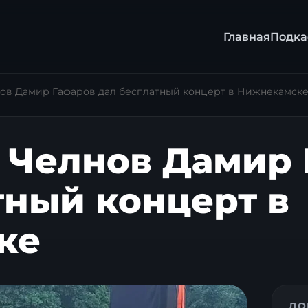
Главная
Подка
лнов Дамир Гафаров дал бесплатный концерт в Нижнекамск
з Челнов Дамир
тный концерт в
ке
ДО