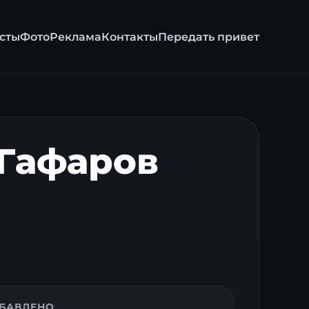
сты
Фото
Реклама
Контакты
Передать привет
е
 Гафаров
БАВЛЕНО