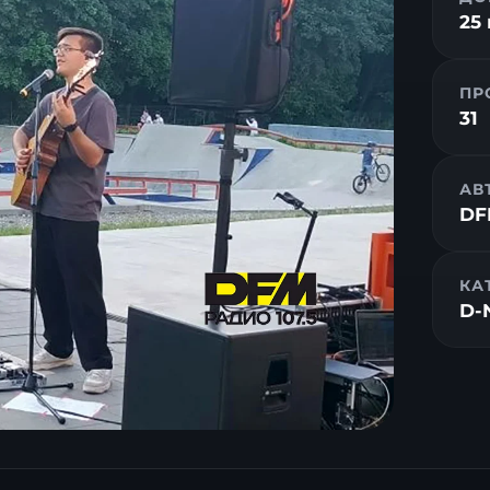
25
ПР
31
АВ
DF
КА
D-