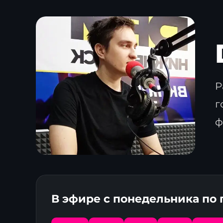
Р
г
ф
В эфире с понедельника по