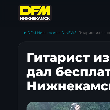
DFM-Нижнекамск
•
D-NEWS
• Гитарист из Че
Гитарист и
дал беспла
Нижнекамс