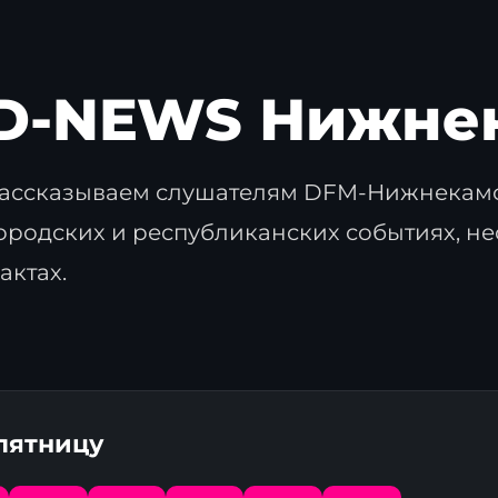
D-NEWS Нижне
ассказываем слушателям DFM-Нижнекамс
ородских и республиканских событиях, н
актах.
 пятницу