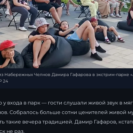
из Набережных Челнов Дамира Гафарова в экстрим-парке 
Р 24
у входа в парк — гости слушали живой звук в мя
нов. Собралось больше сотни ценителей живой 
ь такие вечера традицией. Дамир Гафаров, кстат
к не раз.