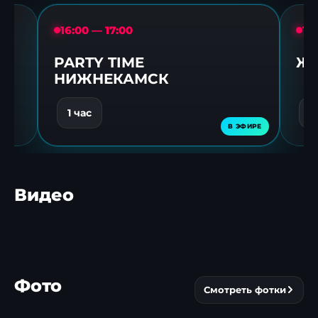
16:00 — 17:00
17
PARTY TIME
Же
НИЖНЕКАМСК
1 час
1
Видео
Более 150
Ледовая романтика:
Нижне
«железных коней»
хоккеисты устроили
пальмо
устроили драйв в
феерию на
пополн
▶
▶
Фото
Смотреть фотки