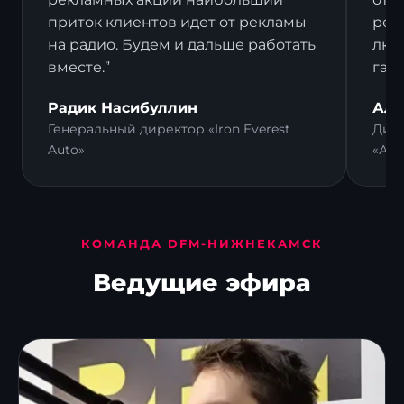
приток клиентов идет от рекламы
рек
на радио. Будем и дальше работать
люд
вместе.”
гал
Радик Насибуллин
Али
Генеральный директор «Iron Everest
Дире
Auto»
«Ал
КОМАНДА DFM-НИЖНЕКАМСК
Ведущие эфира