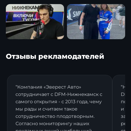
Отзывы рекламодателей
“Компания «Эверест Авто»
“На
сотрудничает с DFM-Нижнекамск с
DFM
самого открытия - с 2013 года, чему
пост
мы рады и считаем такое
и в
сотрудничество плодотворным.
зак
Согласно мониторингу наших
рек
рекламных акций наибольший
отз