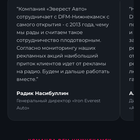
“Компания «Эверест Авто»
“На
сотрудничает с DFM-Нижнекамск с
DFM
самого открытия - с 2013 года, чему
пост
мы рады и считаем такое
и в
сотрудничество плодотворным.
зак
Согласно мониторингу наших
рек
рекламных акций наибольший
отз
приток клиентов идет от рекламы
рек
на радио. Будем и дальше работать
люд
вместе.”
гал
Радик Насибуллин
Али
Генеральный директор «Iron Everest
Дире
Auto»
«Ал