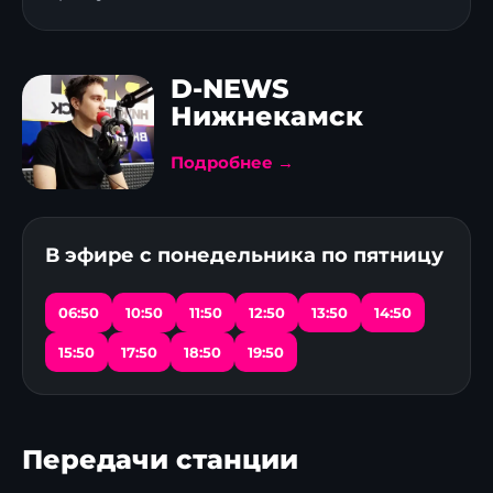
D-NEWS
Нижнекамск
Подробнее →
В эфире с понедельника по пятницу
06:50
10:50
11:50
12:50
13:50
14:50
15:50
17:50
18:50
19:50
Передачи станции