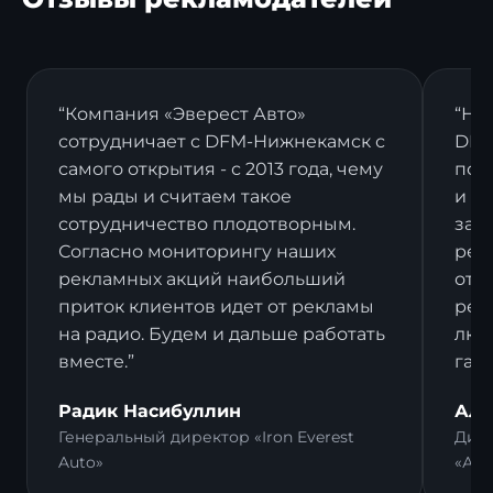
“Компания «Эверест Авто»
“На
сотрудничает с DFM-Нижнекамск с
DFM
самого открытия - с 2013 года, чему
пост
мы рады и считаем такое
и в
сотрудничество плодотворным.
зак
Согласно мониторингу наших
рек
рекламных акций наибольший
отз
приток клиентов идет от рекламы
рек
на радио. Будем и дальше работать
люд
вместе.”
гал
Радик Насибуллин
Али
Генеральный директор «Iron Everest
Дире
Auto»
«Ал