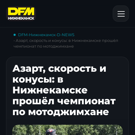
DFM-Нижнекамск
•
D-NEWS
• Азарт, скорость и конусы: в Нижнекамске прошёл
чемпионат по мотоджимхане
Азарт, скорость и
конусы: в
Нижнекамске
прошёл чемпионат
по мотоджимхане