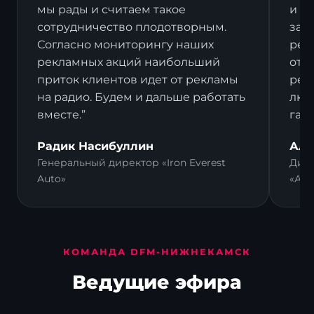
мы рады и считаем такое
и в
сотрудничество плодотворным.
зак
Согласно мониторингу наших
рек
рекламных акций наибольший
отз
приток клиентов идет от рекламы
рек
на радио. Будем и дальше работать
люд
вместе.”
гал
Радик Насибуллин
Али
Генеральный директор «Iron Everest
Дире
Auto»
«Ал
КОМАНДА DFM-НИЖНЕКАМСК
Ведущие эфира