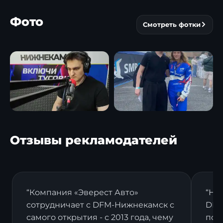
▶
▶
Фото
Смотреть фотки
Отзывы рекламодателей
“Компания «Эверест Авто»
“На
сотрудничает с DFM-Нижнекамск с
DFM
самого открытия - с 2013 года, чему
пост