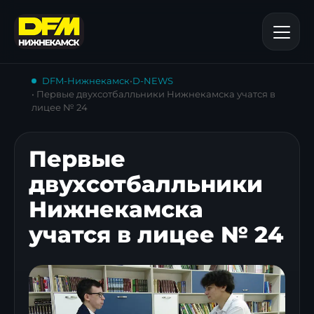
DFM-Нижнекамск
•
D-NEWS
• Первые двухсотбалльники Нижнекамска учатся в
лицее № 24
Первые
двухсотбалльники
Нижнекамска
учатся в лицее № 24