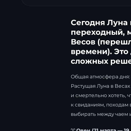
Сегодня Луна 
переходный, м
Весов (перешл
времени). Это
сложных реше
Общая атмосфера дня:
Растущая Луна в Весах
и смертельно хотеть, 
к свиданиям, походам 
выбирать между чаем и 
♈
Овен (21 марта — 19