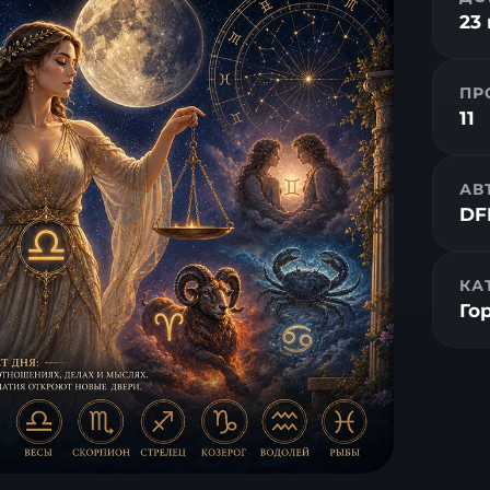
23
ПР
11
АВ
DF
КА
Го