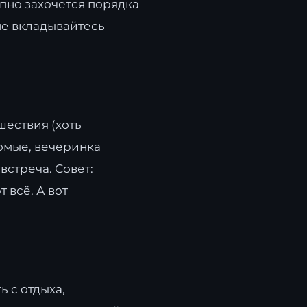
апно захочется порядка
не вкладывайтесь
шествия (хоть
комые, вечеринка
встреча. Совет:
 всё. А вот
ь с отдыха,