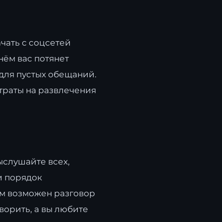
чать с соцсетей
нём вас потянет
 для пустых обещаний.
траты на развлечения
ыслушайте всех,
и порядок
ом возможен разговор
ворить, а вы любите