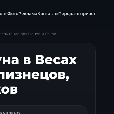
сты
Фото
Реклама
Контакты
Передать привет
, испытание для Овнов и Раков
уна в Весах
лизнецов,
ков
БАВЛЕНО