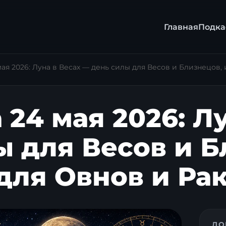
Главная
Подка
 мая 2026: Луна в Весах — день силы для Весов и Близнецов
 24 мая 2026: Л
ы для Весов и Б
для Овнов и Ра
ДО