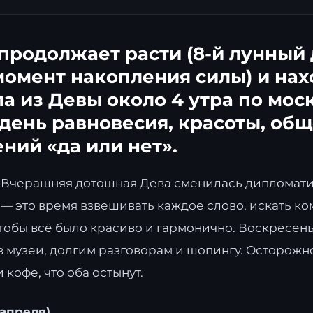
продолжает расти (8-й лунный
омент накопления силы) и нах
а из Девы около 4 утра по мос
 день равновесия, красоты, об
ний «да или нет».
 Вчерашняя дотошная Дева сменилась дипломат
 — это время взвешивать каждое слово, искать 
чтобы всё было красиво и гармонично. Воскресен
в музеи, долгим разговорам и шопингу. Осторожно
кофе, что оба остынут.
 апреля)