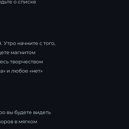
удьте о списке
 Утро начните с того,
дете магнитом
есь творчеством
а» и любое «нет»
ро вы будете видеть
воров в мягком