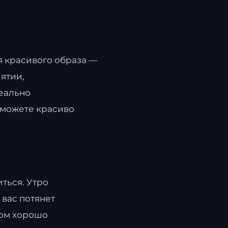
я красивого образа —
ятии,
деально
 можете красиво
иться. Утро
 вас потянет
ром хорошо