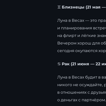
♊
Близнецы (21 мая —
Луна в Весах — это пр
и планирования встреч
на флирт и лёгкие зна
Вечером хорош для обу
сегодня окупаются хо
♋
Рак (21 июня — 22 и
Луна в Весах будит в 
никого не осуждайте, 
в отношениях с друзь
о деньгах с партнёром