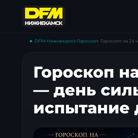
DFM-Нижнекамск
•
Гороскоп
• Гороскоп на 24
Гороскоп на
— день сил
испытание 