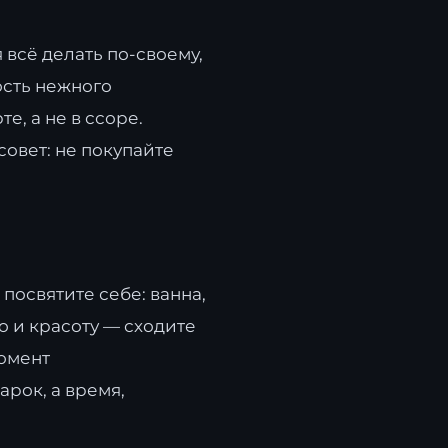
 всё делать по-своему,
ость нежного
е, а не в ссоре.
овет: не покупайте
 посвятите себе: ванна,
о и красоту — сходите
момент
арок, а время,