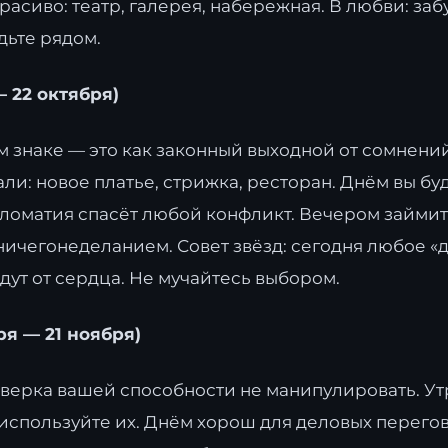
красиво: театр, галерея, набережная. В любви: заб
дьте рядом.
— 22 октября)
м знаке — это как законный выходной от сомнений.
али: новое платье, стрижка, ресторан. Днём вы бу
ломатия спасёт любой конфликт. Вечером займит
ичегонеделанием. Совет звёзд: сегодня любое «д
дут от сердца. Не мучайтесь выбором.
ря — 21 ноября)
оверка вашей способности не манипулировать. Ут
 используйте их. Днём хорош для деловых перего