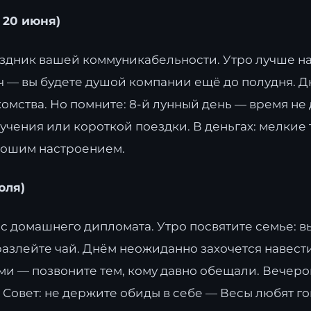
 20 июня)
аздник вашей коммуникабельности. Утро лучше на
 — вы будете душой компании ещё до полудня. Д
комства. Но помните: 8-й лунный день — время не
чения или короткой поездки. В деньгах: мелкие 
рошим настроением.
юля)
вас домашнего дипломата. Утро посвятите семье: в
разлейте чай. Днём неожиданно захочется навест
ями — позвоните тем, кому давно обещали. Вечер
. Совет: не держите обиды в себе — Весы любят го