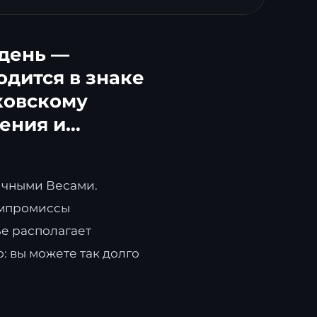
 день —
одится в знаке
ковскому
щения и…
ичными Весами.
компромиссы
ье располагает
: вы можете так долго