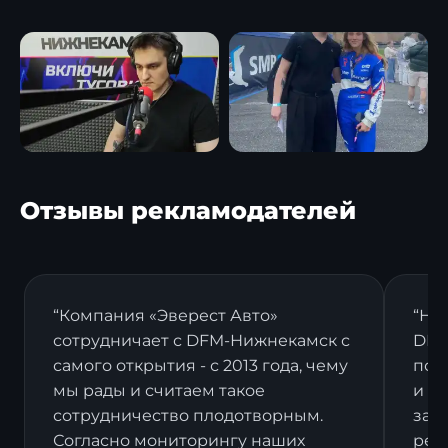
Отзывы рекламодателей
“Компания «Эверест Авто»
“На
сотрудничает с DFM-Нижнекамск с
DFM
самого открытия - с 2013 года, чему
пост
мы рады и считаем такое
и в
сотрудничество плодотворным.
зак
Согласно мониторингу наших
рек