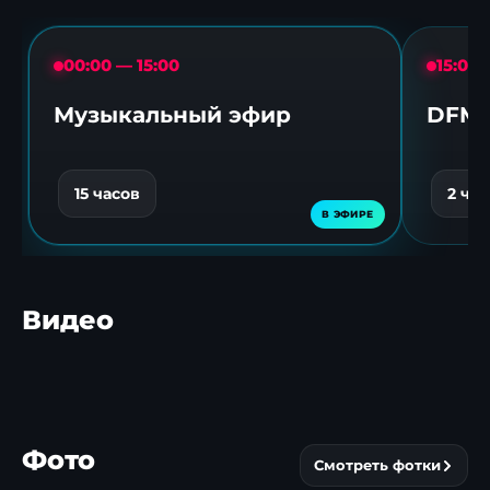
00:00 — 15:00
15:00 
Музыкальный эфир
DFM 
15 часов
2 час
Видео
Более 150
Ледовая романтика:
Нижне
«железных коней»
хоккеисты устроили
пальмо
устроили драйв в
феерию на
пополн
▶
▶
Фото
Смотреть фотки