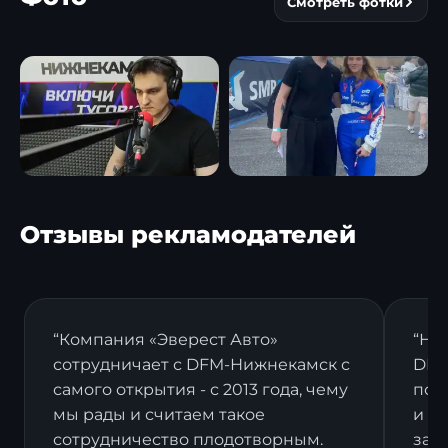
Смотреть фотки
Отзывы рекламодателей
“Компания «Эверест Авто»
“На
сотрудничает с DFM-Нижнекамск с
DFM
самого открытия - с 2013 года, чему
пост
мы рады и считаем такое
и в
сотрудничество плодотворным.
зак