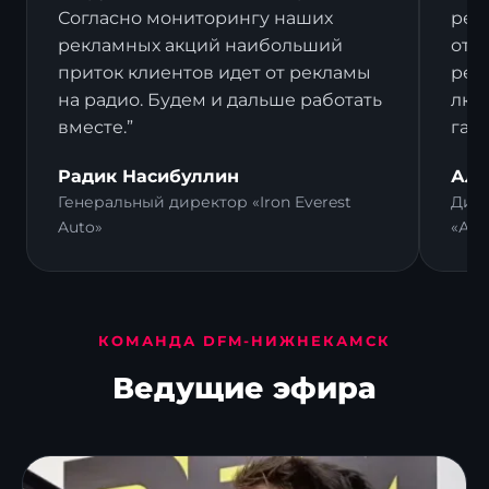
Согласно мониторингу наших
рек
рекламных акций наибольший
отз
приток клиентов идет от рекламы
рек
на радио. Будем и дальше работать
люд
вместе.”
гал
Радик Насибуллин
Али
Генеральный директор «Iron Everest
Дире
Auto»
«Ал
КОМАНДА DFM-НИЖНЕКАМСК
Ведущие эфира