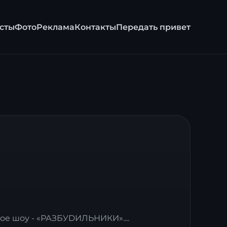
сты
Фото
Реклама
Контакты
Передать привет
ое шоу - «РАЗБУDИЛЬНИКИ»....