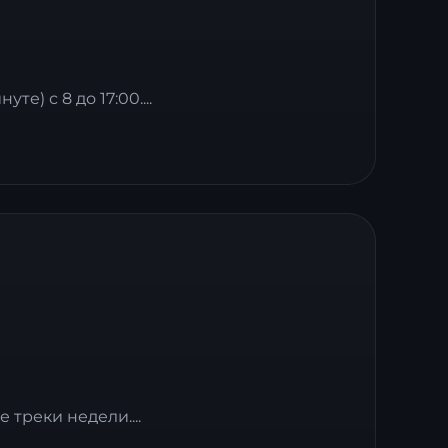
е) с 8 до 17:00....
 треки недели....