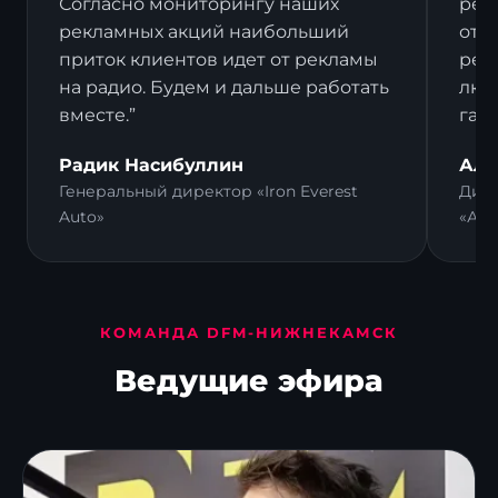
Согласно мониторингу наших
рек
рекламных акций наибольший
отз
приток клиентов идет от рекламы
рек
на радио. Будем и дальше работать
люд
вместе.”
гал
Радик Насибуллин
Али
Генеральный директор «Iron Everest
Дире
Auto»
«Ал
КОМАНДА DFM-НИЖНЕКАМСК
Ведущие эфира