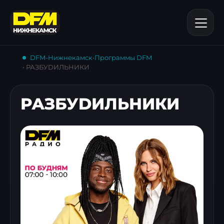
DFM-Нижнекамск
•
Программы DFM
• РАЗБУDИЛЬНИКИ
РАЗБУDИЛЬНИКИ