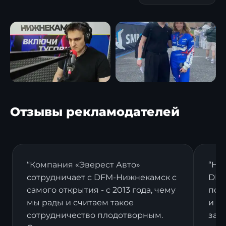
Отзывы рекламодателей
“Компания «Эверест Авто»
“На
сотрудничает с DFM-Нижнекамск с
DFM
самого открытия - с 2013 года, чему
пост
мы рады и считаем такое
и в
сотрудничество плодотворным.
зак