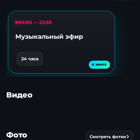
00:00 — 23:59
Музыкальный эфир
24 часа
Видео
Более 150
Ледовая романтика:
Нижне
«железных коней»
хоккеисты устроили
пальмо
устроили драйв в
феерию на
пополн
▶
▶
Фото
Смотреть фотки