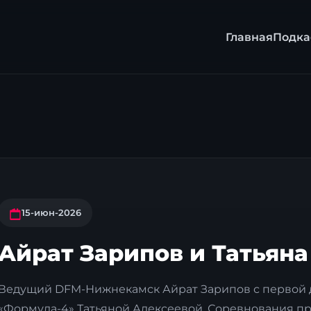
Главная
Подка
15-июн-2026
Айрат Зарипов и Татьяна
Ведущий DFM-Нижнекамск Айрат Зарипов с первой 
«Формула-4» Татьяной Алексеевой. Соревнования про