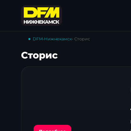
DFM-Нижнекамск
• Сторис
Сторис