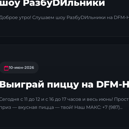
шоу РазбуDИльники
Доброе утро! Слушаем шоу РазбуDИльники на DFM-Ни
10-июн-2026
Выиграй пиццу на DFM-
Сегодня с 11 до 12 и с 16 до 17 часов и весь июнь! П
приз — вкусная пицца — твой! Наш МАКС: +7 (987)...