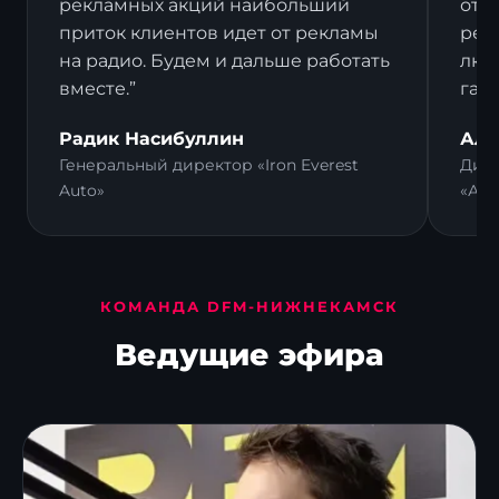
рекламных акций наибольший
отз
приток клиентов идет от рекламы
рек
на радио. Будем и дальше работать
люд
вместе.”
гал
Радик Насибуллин
Али
Генеральный директор «Iron Everest
Дире
Auto»
«Ал
КОМАНДА DFM-НИЖНЕКАМСК
Ведущие эфира