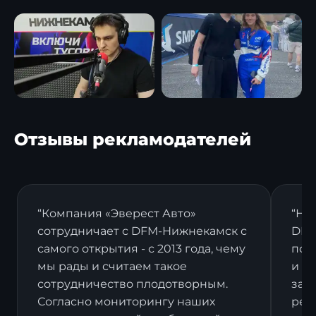
Отзывы рекламодателей
“Компания «Эверест Авто»
“На
сотрудничает с DFM-Нижнекамск с
DFM
самого открытия - с 2013 года, чему
пост
мы рады и считаем такое
и в
сотрудничество плодотворным.
зак
Согласно мониторингу наших
рек